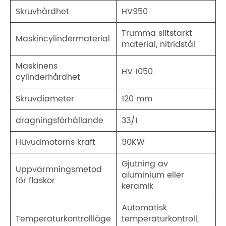
Skruvhårdhet
HV950
Trumma slitstarkt
Maskincylindermaterial
material, nitridstål
Maskinens
HV 1050
cylinderhårdhet
Skruvdiameter
120 mm
dragningsförhållande
33/1
Huvudmotorns kraft
90KW
Gjutning av
Uppvärmningsmetod
aluminium eller
för flaskor
keramik
Automatisk
Temperaturkontrollläge
temperaturkontroll,