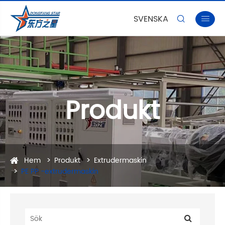
SVENSKA


Produkt
Hem
Produkt
Extrudermaskin
PE PP -extrudermaskin