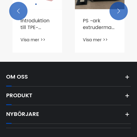


PS -ark
TPU -
extrudermaskin:
arkutrustning
erlappstejp
Lätt
Lastning och
Visa mer >>
Visa mer >>
prestanda,
leverans
strömlinjeformad
produktion
OM OSS
PRODUKT
NYBÖRJARE