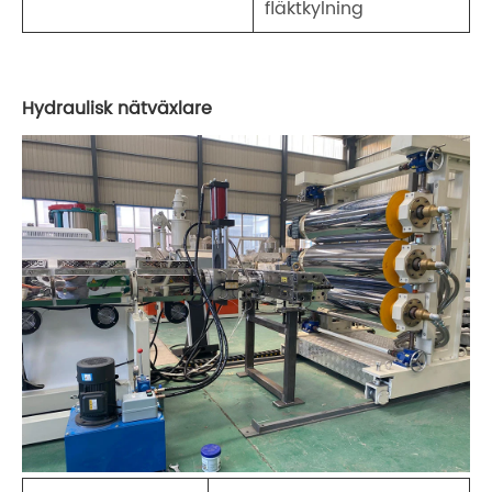
fläktkylning
Hydraulisk nätväxlare