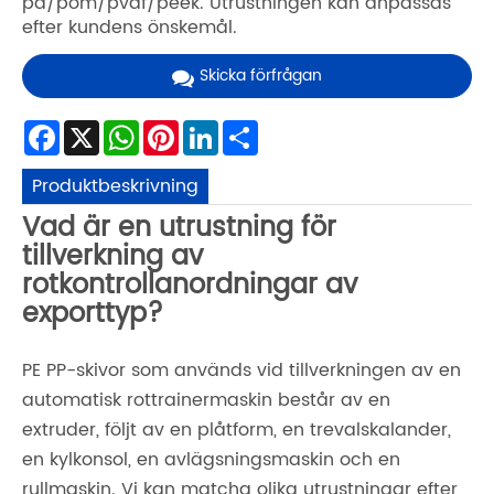
pa/pom/pvdf/peek. Utrustningen kan anpassas
efter kundens önskemål.
Skicka förfrågan
Facebook
X
WhatsApp
Pinterest
LinkedIn
Share
Produktbeskrivning
Vad är en utrustning för
tillverkning av
rotkontrollanordningar av
exporttyp?
PE PP-skivor som används vid tillverkningen av en
automatisk rottrainermaskin består av en
extruder, följt av en plåtform, en trevalskalander,
en kylkonsol, en avlägsningsmaskin och en
rullmaskin. Vi kan matcha olika utrustningar efter