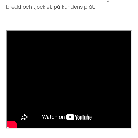
bredd och tjocklek på kundens plåt.