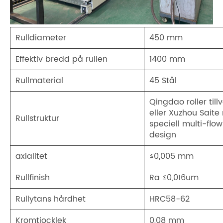
Rulldiameter
450 mm
Effektiv bredd på rullen
1400 mm
Rullmaterial
45 Stål
Qingdao roller till
eller Xuzhou Saite
Rullstruktur
speciell multi-flo
design
axialitet
≤0,005 mm
Rullfinish
Ra ≤0,016um
Rullytans hårdhet
HRC58-62
Kromtjocklek
0,08 mm