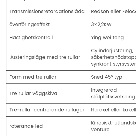
Transmissionsretardationslåda
Redson eller Felo
överföringseffekt
3×2,2KW
Hastighetskontroll
Ying wei teng
Cylinderjustering,
Justeringsläge med tre rullar
säkerhetsnödstopp
synkront styrsyste
Form med tre rullar
Sned 45° typ
Integrerad
Tre rullar väggskiva
stålplåtssvetsning
Tre-rullar centrerande rullager
Ha axel eller kakel
Kinesiskt-utländsk
roterande led
venture