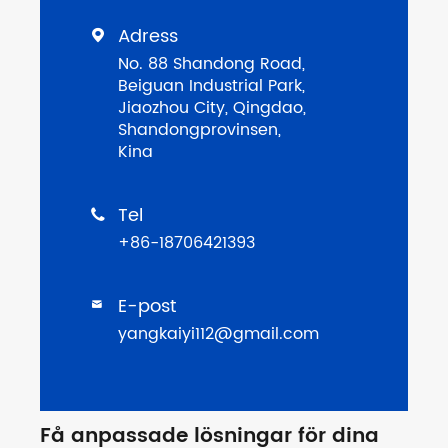
Adress

No. 88 Shandong Road,
Beiguan Industrial Park,
Jiaozhou City, Qingdao,
Shandongprovinsen,
Kina
Tel

+86-18706421393
E-post

yangkaiyi112@gmail.com
Få anpassade lösningar för dina