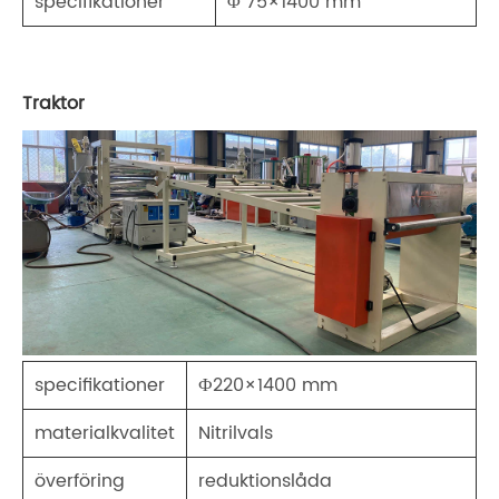
specifikationer
Φ 75×1400 mm
Traktor
specifikationer
Ф220×1400 mm
materialkvalitet
Nitrilvals
överföring
reduktionslåda