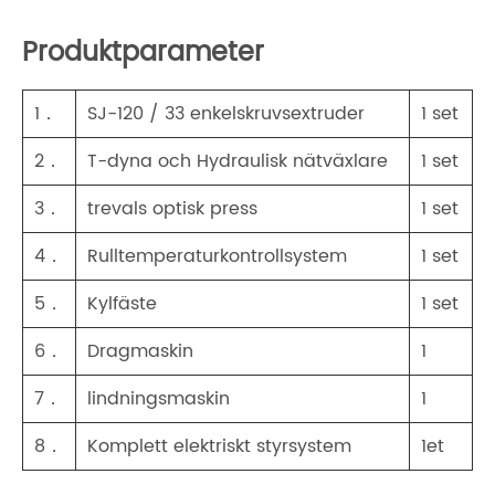
Produktparameter
1．
SJ-120 / 33 enkelskruvsextruder
1 set
2．
T-dyna och Hydraulisk nätväxlare
1 set
3．
trevals optisk press
1 set
4．
Rulltemperaturkontrollsystem
1 set
5．
Kylfäste
1 set
6．
Dragmaskin
1
7．
lindningsmaskin
1
8．
Komplett elektriskt styrsystem
1et