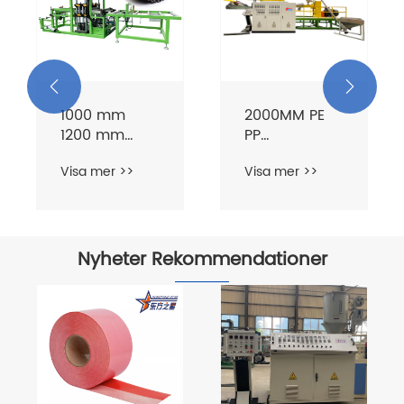


2000MM PE
540*280
PP
Plantbricksmaskin
laremaskin
arkextrudermaskin
PS såbricka
Visa mer >>
Visa mer >>
arkmaskin
Nyheter Rekommendationer