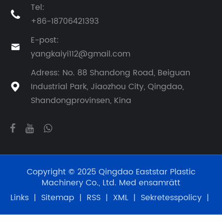
Tel:

+86-18706421393
E-post:

yangkaiyi112@gmail.com
Adress: No. 88 Shandong Road, Beiguan
Industrial Park, Jiaozhou City, Qingdao,

Shandongprovinsen, Kina
Copyright © 2025 Qingdao Eaststar Plastic
Machinery Co., Ltd. Med ensamrätt
Links
|
Sitemap
|
RSS
|
XML
|
Sekretesspolicy
|